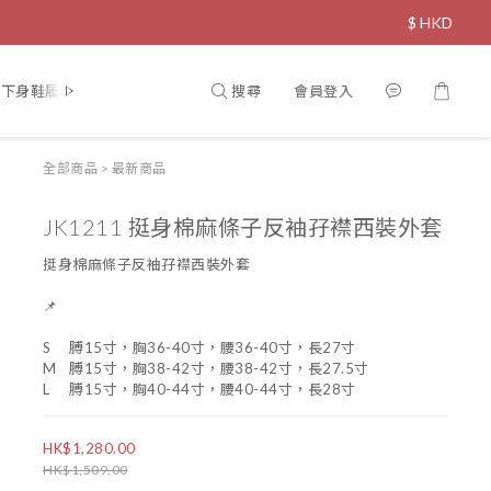
$
HKD
搜尋
會員登入
下身鞋履
飾物
直播限定
寵物專區
全部商品
>
最新商品
JK1211 挺身棉麻條子反袖孖襟西裝外套
挺身棉麻條子反袖孖襟西裝外套
📌
S	膊15寸，胸36-40寸，腰36-40寸，長27寸
M	膊15寸，胸38-42寸，腰38-42寸，長27.5寸
L	膊15寸，胸40-44寸，腰40-44寸，長28寸
HK$1,280.00
HK$1,509.00