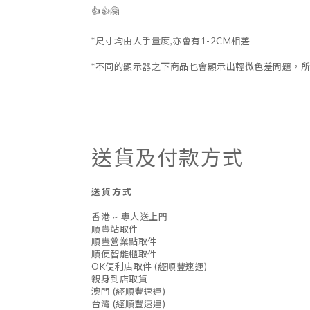
👍👍🤗
*尺寸均由人手量度,亦會有1-2CM相差
*不同的顯示器之下商品也會顯示出輕微色差問題，所
送貨及付款方式
送貨方式
香港 ~ 專人送上門
順豐站取件
順豐營業點取件
順便智能櫃取件
OK便利店取件 (經順豐速運)
親身到店取貨
澳門 (經順豐速運)
台灣 (經順豐速運)