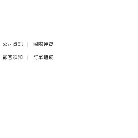
公司資訊
|
國際運費
顧客須知
|
訂單追蹤
聯絡我們
𝚆𝚑𝚊𝚝𝚜𝚊𝚙𝚙 (1)
|
+852 9277 6742
𝚆𝚑𝚊𝚝𝚜𝚊𝚙𝚙 (2)
|
+852 9610 3176
店鋪
銅鑼灣蘭芳道8號地舖
(利園第一期)(地鐵F出口)