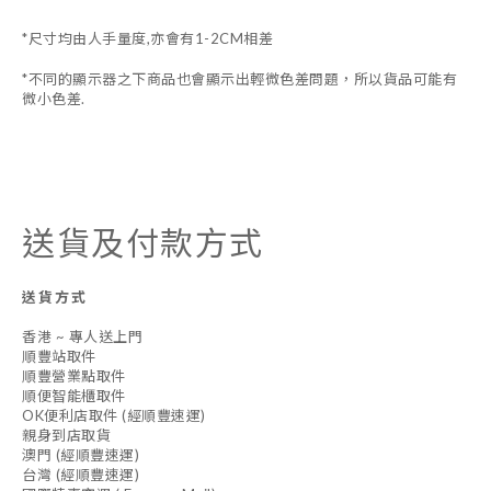
*尺寸均由人手量度,亦會有1-2CM相差
*不同的顯示器之下商品也會顯示出輕微色差問題，所以貨品可能有
微小色差.
送貨及付款方式
送貨方式
香港 ~ 專人送上門
順豐站取件
順豐營業點取件
順便智能櫃取件
OK便利店取件 (經順豐速運)
親身到店取貨
澳門 (經順豐速運)
台灣 (經順豐速運)