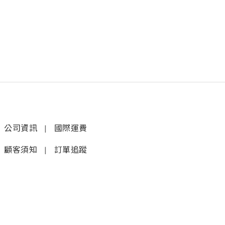
公司資訊
|
國際運費
顧客須知
|
訂單追蹤
聯絡我們
𝚆𝚑𝚊𝚝𝚜𝚊𝚙𝚙 (1)
|
+852 9277 6742