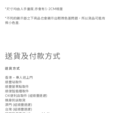
*尺寸均由人手量度,亦會有1-2CM相差
*不同的顯示器之下商品也會顯示出輕微色差問題，所以貨品可能有
微小色差.
送貨及付款方式
送貨方式
香港 ~ 專人送上門
順豐站取件
順豐營業點取件
順便智能櫃取件
OK便利店取件 (經順豐速運)
親身到店取貨
澳門 (經順豐速運)
台灣 (經順豐速運)