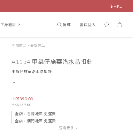
$
HKD
搜尋
會員登入
下身鞋履
飾物
直播限定
寵物專區
全部商品
>
最新商品
A1134 甲蟲仔施華洛水晶扣針
甲蟲仔施華洛水晶扣針
📌
HK$390.00
HK$459.00
全店，香港地區 免運費
全店，澳門地區 免運費
查看更多