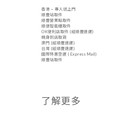
香港 ~ 專人送上門
順豐站取件
順豐營業點取件
順便智能櫃取件
OK便利店取件 (經順豐速運)
親身到店取貨
澳門 (經順豐速運)
台灣 (經順豐速運)
國際特惠空運 ( Express Mail)
順豐站取件
了解更多