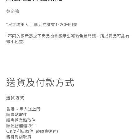
👍👍🤗
*尺寸均由人手量度,亦會有1-2CM相差
*不同的顯示器之下商品也會顯示出輕微色差問題，所以貨品可能有
微小色差.
送貨及付款方式
送貨方式
香港 ~ 專人送上門
順豐站取件
順豐營業點取件
順便智能櫃取件
OK便利店取件 (經順豐速運)
親身到店取貨