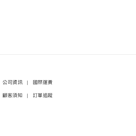
公司資訊
|
國際運費
顧客須知
|
訂單追蹤
聯絡我們
𝚆𝚑𝚊𝚝𝚜𝚊𝚙𝚙 (1)
|
+852 9277 6742