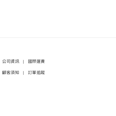
公司資訊
|
國際運費
顧客須知
|
訂單追蹤
聯絡我們
𝚆𝚑𝚊𝚝𝚜𝚊𝚙𝚙 (1)
|
+852 9277 6742
𝚆𝚑𝚊𝚝𝚜𝚊𝚙𝚙 (2)
|
+852 9610 3176