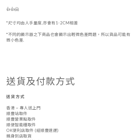
👍👍🤗
*尺寸均由人手量度,亦會有1-2CM相差
*不同的顯示器之下商品也會顯示出輕微色差問題，所以貨品可能有
微小色差.
送貨及付款方式
送貨方式
香港 ~ 專人送上門
順豐站取件
順豐營業點取件
順便智能櫃取件
OK便利店取件 (經順豐速運)
親身到店取貨