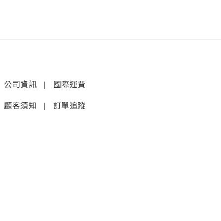
公司資訊
|
國際運費
顧客須知
|
訂單追蹤
聯絡我們
𝚆𝚑𝚊𝚝𝚜𝚊𝚙𝚙 (1)
|
+852 9277 6742
𝚆𝚑𝚊𝚝𝚜𝚊𝚙𝚙 (2)
|
+852 9610 3176
店鋪