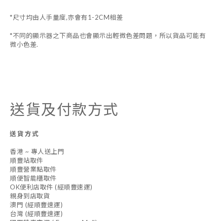
*尺寸均由人手量度,亦會有1-2CM相差
*不同的顯示器之下商品也會顯示出輕微色差問題，所以貨品可能有
微小色差.
送貨及付款方式
送貨方式
香港 ~ 專人送上門
順豐站取件
順豐營業點取件
順便智能櫃取件
OK便利店取件 (經順豐速運)
親身到店取貨
澳門 (經順豐速運)
台灣 (經順豐速運)