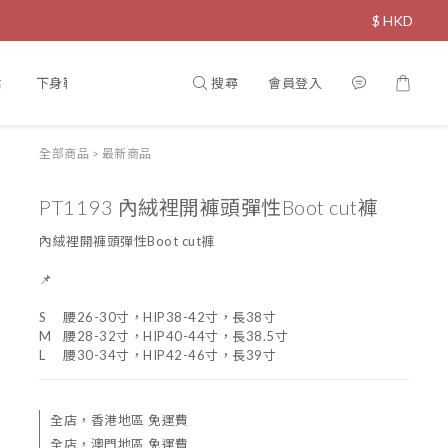
$
HKD
搜尋
會員登入
裙
下身鞋履
飾物
直播限定
寵物專區
全部商品
>
最新商品
PT1193 內絨裡開褲頭彈性Boot cut褲
內絨裡開褲頭彈性Boot cut褲
📌
S	腰26-30寸，HIP38-42寸，長38寸
M	腰28-32寸，HIP40-44寸，長38.5寸
L	腰30-34寸，HIP42-46寸，長39寸
全店，香港地區 免運費
全店，澳門地區 免運費