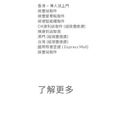
香港 ~ 專人送上門
順豐站取件
順豐營業點取件
順便智能櫃取件
OK便利店取件 (經順豐速運)
親身到店取貨
澳門 (經順豐速運)
台灣 (經順豐速運)
國際特惠空運 ( Express Mail)
順豐站取件
了解更多