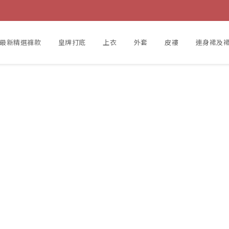
最新精選褲款
皇牌打底
上衣
外套
皮褸
連身裙及