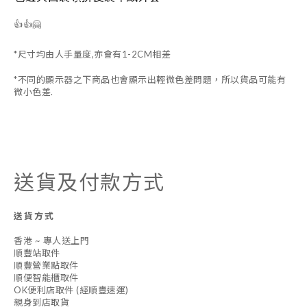
👍👍🤗
*尺寸均由人手量度,亦會有1-2CM相差
*不同的顯示器之下商品也會顯示出輕微色差問題，所以貨品可能有
微小色差.
送貨及付款方式
送貨方式
香港 ~ 專人送上門
順豐站取件
順豐營業點取件
順便智能櫃取件
OK便利店取件 (經順豐速運)
親身到店取貨