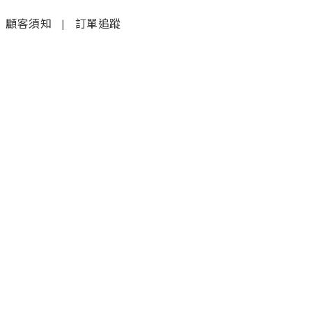
顧客須知
|
訂單追蹤
聯絡我們
𝚆𝚑𝚊𝚝𝚜𝚊𝚙𝚙 (1)
|
+852 9277 6742
𝚆𝚑𝚊𝚝𝚜𝚊𝚙𝚙 (2)
|
+852 9610 3176
店鋪
銅鑼灣蘭芳道8號地舖
(利園第一期)(地鐵F出口)
炮台山電氣道228號大樓10樓B
2000尺甲級商廈，海景旗艦店
5月25日開業（地鐵A出口3分鐘即達）
金鐘海富中心1期1樓37號店(地鐵站上蓋A出口)