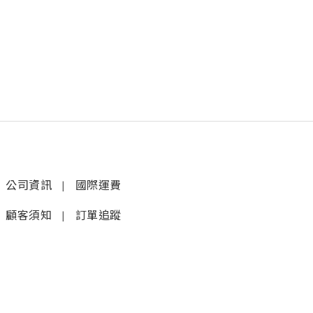
公司資訊
|
國際運費
顧客須知
|
訂單追蹤
聯絡我們
𝚆𝚑𝚊𝚝𝚜𝚊𝚙𝚙 (1)
|
+852 9277 6742