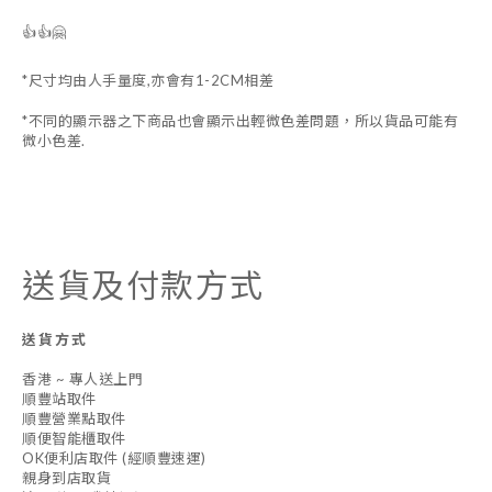
👍👍🤗
*尺寸均由人手量度,亦會有1-2CM相差
*不同的顯示器之下商品也會顯示出輕微色差問題，所以貨品可能有
微小色差.
送貨及付款方式
送貨方式
香港 ~ 專人送上門
順豐站取件
順豐營業點取件
順便智能櫃取件
OK便利店取件 (經順豐速運)
親身到店取貨