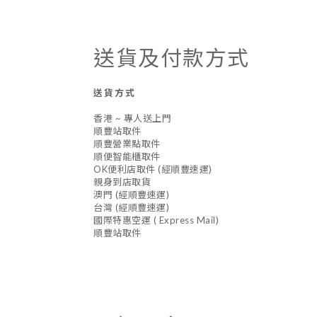
送貨及付款方式
送貨方式
香港 ~ 專人送上門
順豐站取件
順豐營業點取件
順便智能櫃取件
OK便利店取件 (經順豐速運)
親身到店取貨
澳門 (經順豐速運)
台灣 (經順豐速運)
國際特惠空運 ( Express Mail)
順豐站取件