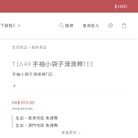
$
HKD
搜尋
會員登入
下身鞋履
飾物
直播限定
寵物專區
全部商品
>
最新商品
T1649 手袖小袋子滑滑棉TEE
手袖小袋子滑滑棉TEE
📌
HK$390.00
HK$459.00
全店，香港地區 免運費
全店，澳門地區 免運費
查看更多