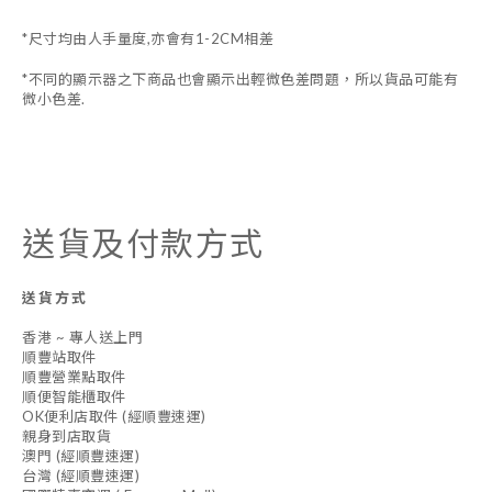
*尺寸均由人手量度,亦會有1-2CM相差
*不同的顯示器之下商品也會顯示出輕微色差問題，所以貨品可能有
微小色差.
送貨及付款方式
送貨方式
香港 ~ 專人送上門
順豐站取件
順豐營業點取件
順便智能櫃取件
OK便利店取件 (經順豐速運)
親身到店取貨
澳門 (經順豐速運)
台灣 (經順豐速運)