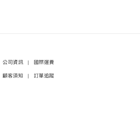
公司資訊
|
國際運費
顧客須知
|
訂單追蹤
聯絡我們
𝚆𝚑𝚊𝚝𝚜𝚊𝚙𝚙 (1)
|
+852 9277 6742
𝚆𝚑𝚊𝚝𝚜𝚊𝚙𝚙 (2)
|
+852 9610 3176