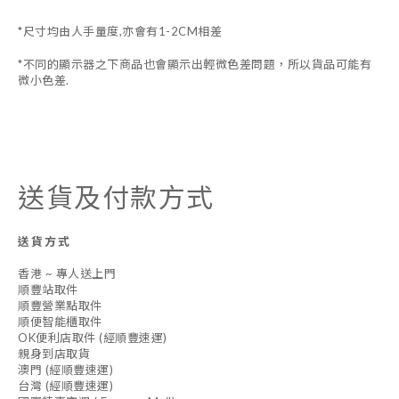
*尺寸均由人手量度,亦會有1-2CM相差
*不同的顯示器之下商品也會顯示出輕微色差問題，所以貨品可能有
微小色差.
送貨及付款方式
送貨方式
香港 ~ 專人送上門
順豐站取件
順豐營業點取件
順便智能櫃取件
OK便利店取件 (經順豐速運)
親身到店取貨
澳門 (經順豐速運)
台灣 (經順豐速運)