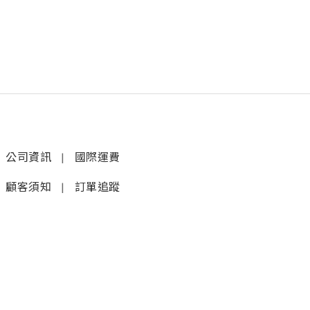
公司資訊
|
國際運費
顧客須知
|
訂單追蹤
聯絡我們
𝚆𝚑𝚊𝚝𝚜𝚊𝚙𝚙 (1)
|
+852 9277 6742
𝚆𝚑𝚊𝚝𝚜𝚊𝚙𝚙 (2)
|
+852 9610 3176