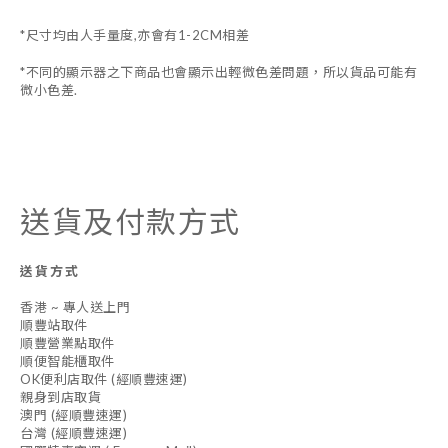
*尺寸均由人手量度,亦會有1-2CM相差
*不同的顯示器之下商品也會顯示出輕微色差問題，所以貨品可能有
微小色差.
送貨及付款方式
送貨方式
香港 ~ 專人送上門
順豐站取件
順豐營業點取件
順便智能櫃取件
OK便利店取件 (經順豐速運)
親身到店取貨
澳門 (經順豐速運)
台灣 (經順豐速運)