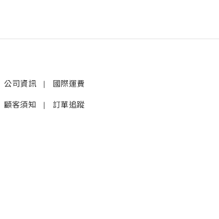
公司資訊
|
國際運費
顧客須知
|
訂單追蹤
聯絡我們
𝚆𝚑𝚊𝚝𝚜𝚊𝚙𝚙 (1)
|
+852 9277 6742
𝚆𝚑𝚊𝚝𝚜𝚊𝚙𝚙 (2)
|
+852 9610 3176
店鋪