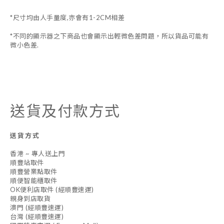
*尺寸均由人手量度,亦會有1-2CM相差
*不同的顯示器之下商品也會顯示出輕微色差問題，所以貨品可能有
微小色差.
送貨及付款方式
送貨方式
香港 ~ 專人送上門
順豐站取件
順豐營業點取件
順便智能櫃取件
OK便利店取件 (經順豐速運)
親身到店取貨
澳門 (經順豐速運)
台灣 (經順豐速運)