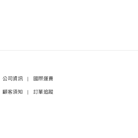
公司資訊
|
國際運費
顧客須知
|
訂單追蹤
聯絡我們
𝚆𝚑𝚊𝚝𝚜𝚊𝚙𝚙 (1)
|
+852 9277 6742