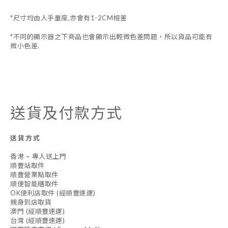
*尺寸均由人手量度,亦會有1-2CM相差
*不同的顯示器之下商品也會顯示出輕微色差問題，所以貨品可能有
微小色差.
送貨及付款方式
送貨方式
香港 ~ 專人送上門
順豐站取件
順豐營業點取件
順便智能櫃取件
OK便利店取件 (經順豐速運)
親身到店取貨
澳門 (經順豐速運)
台灣 (經順豐速運)