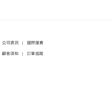
公司資訊
|
國際運費
顧客須知
|
訂單追蹤
聯絡我們
𝚆𝚑𝚊𝚝𝚜𝚊𝚙𝚙 (1)
|
+852 9277 6742
𝚆𝚑𝚊𝚝𝚜𝚊𝚙𝚙 (2)
|
+852 9610 3176
店鋪