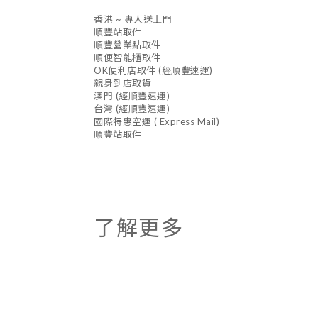
香港 ~ 專人送上門
順豐站取件
順豐營業點取件
順便智能櫃取件
OK便利店取件 (經順豐速運)
親身到店取貨
澳門 (經順豐速運)
台灣 (經順豐速運)
國際特惠空運 ( Express Mail)
順豐站取件
了解更多