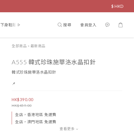
$
HKD
搜尋
會員登入
下身鞋履
飾物
直播限定
寵物專區
全部商品
>
最新商品
A555 韓式珍珠施華洛水晶扣針
韓式珍珠施華洛水晶扣針
📌
HK$390.00
HK$459.00
全店，香港地區 免運費
全店，澳門地區 免運費
查看更多