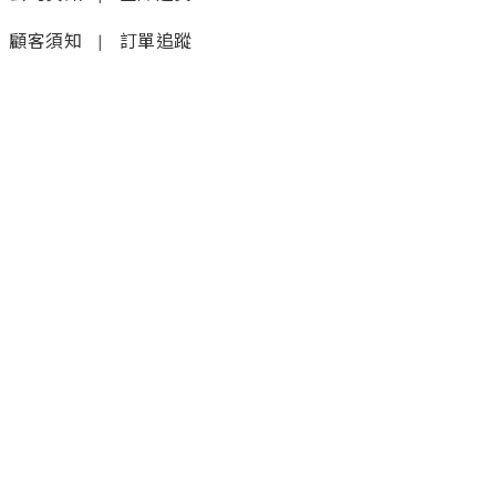
顧客須知
|
訂單追蹤
聯絡我們
𝚆𝚑𝚊𝚝𝚜𝚊𝚙𝚙 (1)
|
+852 9277 6742
𝚆𝚑𝚊𝚝𝚜𝚊𝚙𝚙 (2)
|
+852 9610 3176
店鋪
銅鑼灣蘭芳道8號地舖
(利園第一期)(地鐵F出口)
炮台山電氣道228號大樓10樓B
2000尺甲級商廈，海景旗艦店
5月25日開業（地鐵A出口3分鐘即達）
金鐘海富中心1期1樓37號店(地鐵站上蓋A出口)