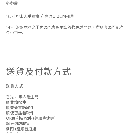
👍👍🤗
*尺寸均由人手量度,亦會有1-2CM相差
*不同的顯示器之下商品也會顯示出輕微色差問題，所以貨品可能有
微小色差.
送貨及付款方式
送貨方式
香港 ~ 專人送上門
順豐站取件
順豐營業點取件
順便智能櫃取件
OK便利店取件 (經順豐速運)
親身到店取貨
澳門 (經順豐速運)