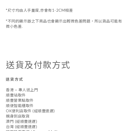
*尺寸均由人手量度,亦會有1-2CM相差
*不同的顯示器之下商品也會顯示出輕微色差問題，所以貨品可能有
微小色差.
送貨及付款方式
送貨方式
香港 ~ 專人送上門
順豐站取件
順豐營業點取件
順便智能櫃取件
OK便利店取件 (經順豐速運)
親身到店取貨
澳門 (經順豐速運)
台灣 (經順豐速運)