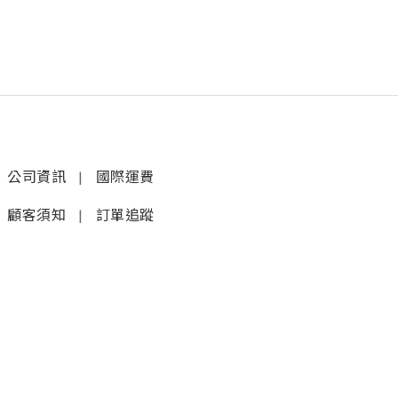
公司資訊
|
國際運費
顧客須知
|
訂單追蹤
聯絡我們
𝚆𝚑𝚊𝚝𝚜𝚊𝚙𝚙 (1)
|
+852 9277 6742
𝚆𝚑𝚊𝚝𝚜𝚊𝚙𝚙 (2)
|
+852 9610 3176