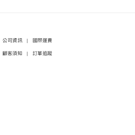
公司資訊
|
國際運費
顧客須知
|
訂單追蹤
聯絡我們
𝚆𝚑𝚊𝚝𝚜𝚊𝚙𝚙 (1)
|
+852 9277 6742
𝚆𝚑𝚊𝚝𝚜𝚊𝚙𝚙 (2)
|
+852 9610 3176
店鋪
銅鑼灣蘭芳道8號地舖
(利園第一期)(地鐵F出口)