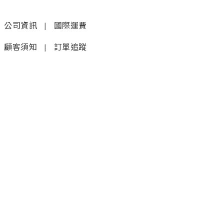
公司資訊
|
國際運費
顧客須知
|
訂單追蹤
聯絡我們
𝚆𝚑𝚊𝚝𝚜𝚊𝚙𝚙 (1)
|
+852 9277 6742
𝚆𝚑𝚊𝚝𝚜𝚊𝚙𝚙 (2)
|
+852 9610 3176
店鋪
銅鑼灣蘭芳道8號地舖
(利園第一期)(地鐵F出口)
炮台山電氣道228號大樓10樓B
2000尺甲級商廈，海景旗艦店
5月25日開業（地鐵A出口3分鐘即達）