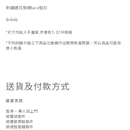
刺繡通花領網lace恤衫
👍👍🤗
*尺寸均由人手量度,亦會有1-2CM相差
*不同的顯示器之下商品也會顯示出輕微色差問題，所以貨品可能有
微小色差.
送貨及付款方式
送貨方式
香港 ~ 專人送上門
順豐站取件
順豐營業點取件
順便智能櫃取件