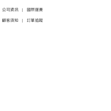
公司資訊
|
國際運費
顧客須知
|
訂單追蹤
聯絡我們
𝚆𝚑𝚊𝚝𝚜𝚊𝚙𝚙 (1)
|
+852 9277 6742
𝚆𝚑𝚊𝚝𝚜𝚊𝚙𝚙 (2)
|
+852 9610 3176
店鋪
銅鑼灣蘭芳道8號地舖
(利園第一期)(地鐵F出口)
炮台山電氣道228號大樓10樓B
2000尺甲級商廈，海景旗艦店
5月25日開業（地鐵A出口3分鐘即達）
金鐘海富中心1期1樓37號店(地鐵站上蓋A出口)