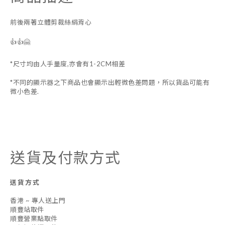
前後兩著立體剪裁絲絹背心
👍👍🤗
*尺寸均由人手量度,亦會有1-2CM相差
*不同的顯示器之下商品也會顯示出輕微色差問題，所以貨品可能有
微小色差.
送貨及付款方式
送貨方式
香港 ~ 專人送上門
順豐站取件
順豐營業點取件