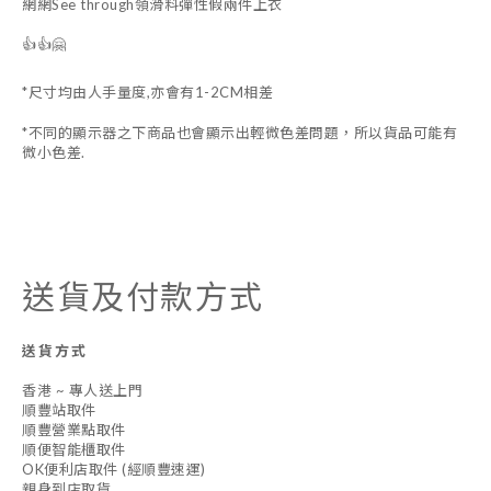
網網See through領滑料彈性假兩件上衣
👍👍🤗
*尺寸均由人手量度,亦會有1-2CM相差
*不同的顯示器之下商品也會顯示出輕微色差問題，所以貨品可能有
微小色差.
送貨及付款方式
送貨方式
香港 ~ 專人送上門
順豐站取件
順豐營業點取件
順便智能櫃取件
OK便利店取件 (經順豐速運)
親身到店取貨