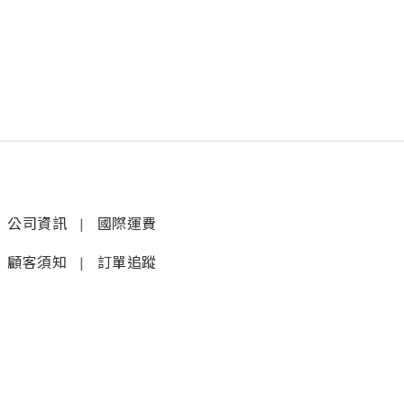
公司資訊
|
國際運費
顧客須知
|
訂單追蹤
聯絡我們
𝚆𝚑𝚊𝚝𝚜𝚊𝚙𝚙 (1)
|
+852 9277 6742