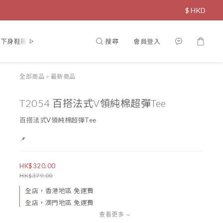
$
HKD
搜尋
會員登入
下身鞋履
飾物
直播限定
寵物專區
全部商品
>
最新商品
T2054 百搭法式V領純棉超彈Tee
百搭法式V領純棉超彈Tee
📌
HK$320.00
HK$379.00
全店，香港地區 免運費
全店，澳門地區 免運費
查看更多