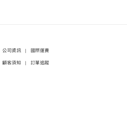
公司資訊
|
國際運費
顧客須知
|
訂單追蹤
聯絡我們
𝚆𝚑𝚊𝚝𝚜𝚊𝚙𝚙 (1)
|
+852 9277 6742
𝚆𝚑𝚊𝚝𝚜𝚊𝚙𝚙 (2)
|
+852 9610 3176
店鋪