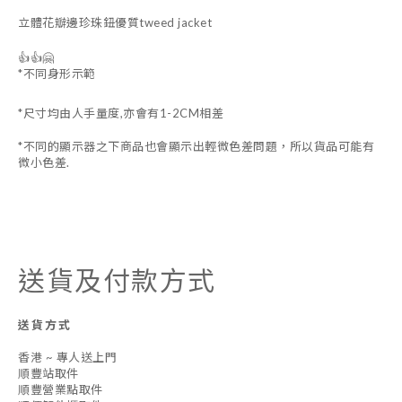
立體花瓣邊珍珠鈕優質tweed jacket
👍👍🤗
*不同身形示範
*尺寸均由人手量度,亦會有1-2CM相差
*不同的顯示器之下商品也會顯示出輕微色差問題，所以貨品可能有
微小色差.
送貨及付款方式
送貨方式
香港 ~ 專人送上門
順豐站取件
順豐營業點取件