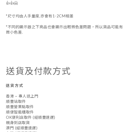
👍👍🤗
*尺寸均由人手量度,亦會有1-2CM相差
*不同的顯示器之下商品也會顯示出輕微色差問題，所以貨品可能有
微小色差.
送貨及付款方式
送貨方式
香港 ~ 專人送上門
順豐站取件
順豐營業點取件
順便智能櫃取件
OK便利店取件 (經順豐速運)
親身到店取貨
澳門 (經順豐速運)