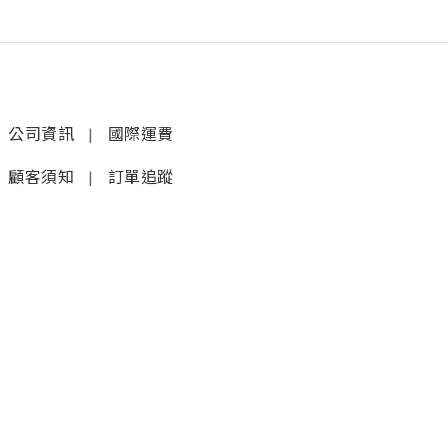
公司資訊
|
國際運費
顧客須知
|
訂單追蹤
聯絡我們
𝚆𝚑𝚊𝚝𝚜𝚊𝚙𝚙 (1)
|
+852 9277 6742
𝚆𝚑𝚊𝚝𝚜𝚊𝚙𝚙 (2)
|
+852 9610 3176
店鋪
銅鑼灣蘭芳道8號地舖
(利園第一期)(地鐵F出口)