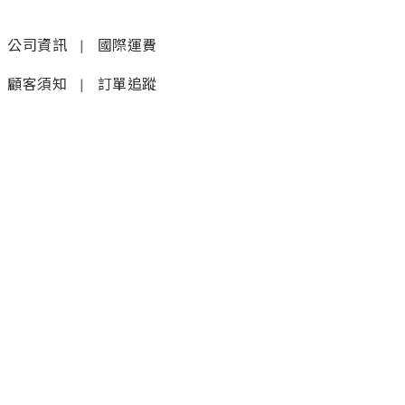
公司資訊
|
國際運費
顧客須知
|
訂單追蹤
聯絡我們
𝚆𝚑𝚊𝚝𝚜𝚊𝚙𝚙 (1)
|
+852 9277 6742
𝚆𝚑𝚊𝚝𝚜𝚊𝚙𝚙 (2)
|
+852 9610 3176
店鋪
銅鑼灣蘭芳道8號地舖
(利園第一期)(地鐵F出口)
炮台山電氣道228號大樓10樓B
2000尺甲級商廈，海景旗艦店
5月25日開業（地鐵A出口3分鐘即達）