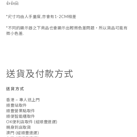
👍👍🤗
*尺寸均由人手量度,亦會有1-2CM相差
*不同的顯示器之下商品也會顯示出輕微色差問題，所以貨品可能有
微小色差.
送貨及付款方式
送貨方式
香港 ~ 專人送上門
順豐站取件
順豐營業點取件
順便智能櫃取件
OK便利店取件 (經順豐速運)
親身到店取貨
澳門 (經順豐速運)